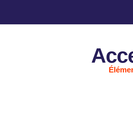
Acce
Élémen