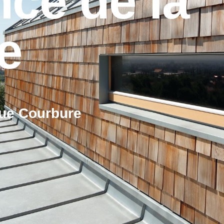
nce de la
e
que Courbure