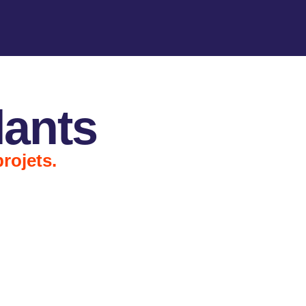
lants
rojets.